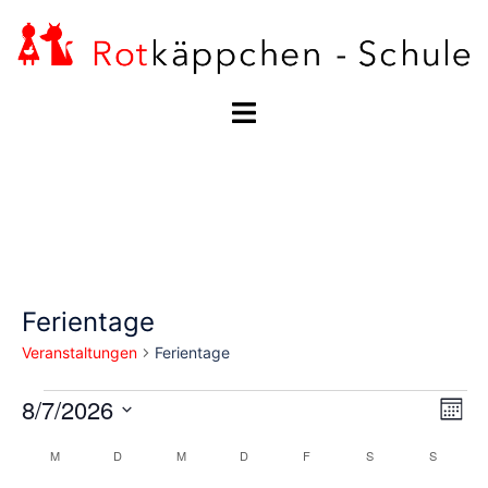
Zum
Inhalt
springen
Menü
umschalten
Ferientage
Veranstaltungen
Ferientage
Veranstaltungen
Ans
8/7/2026
Ver
MON
Ans
Navi
Datum
Kalender
Nav
M
MONTAG
D
DIENSTAG
M
MITTWOCH
D
DONNERSTAG
F
FREITAG
S
SAMSTAG
S
SONNTA
wählen.